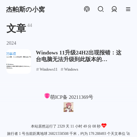
杰帕斯の小窝
登录
44
文章
2024
Windows 11升级24H2出现报错：这
台电脑无法升级到此版本的
Windows。
Windows11
Windows
萌ICP备
20211369号
本站居然运行了 2329 天
11 小时 49 分 08 秒
旅行者 1 号当前距离地球 26821558508 千米，约为 179.288493 个天文单位 🚀