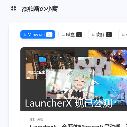
杰帕斯の小窝
杰帕斯文件站
Hao图标库
Minecraft
磁盘
破解
1
1
1
Switch
MacOS
Mac
0
1
1
Mac Pro
Apple
搞机
2
3
2
BookStack
调优
吐槽
1
1
2
Unity
旅行
Windows
1
3
3
Windows11
百度网盘
PhotoSho
4
1
科技
Covid-19
疫情
2
2
0
Linux
CentOS
9
1
日常
未读
LauncherX - 全新的Minecraft启动器