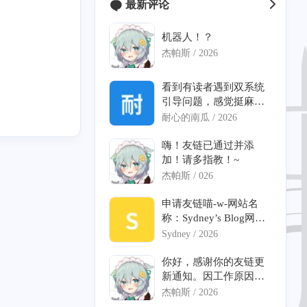
最新评论
机器人！？
杰帕斯 /
2026
1
2
1
1
2
tack
吐槽
Minecraft
SSL
搞机
看到有读者遇到双系统
引导问题，感觉挺麻烦
1
2
9
3
1
Gnome
BGM
Linux
Debian
Unity
的，希望解决方案能够
耐心的南瓜 /
2026
帮助大家避免类似的问
0
3
1
2
1
题。
嗨！友链已通过并添
witch
Apple
Mac
Mac Pro
MacOS
加！请多指教！~
1
1
1
1
1
杰帕斯 /
026
ress
OnePlus
HEKATE
热门
ROM
申请友链喵-w-网站名
2
2
2
1
1
1
新年
大学
OST
调优
输入法
生日
称：Sydney’s Blog网
址：[链接]头像URL: [链
Sydney /
2026
1
1
1
VRChat
毕业设计
接]站点描述：玲珑易
消，魂牵梦萦。
你好，感谢你的友链更
新通知。因工作原因恢
复较晚还请见谅！申请
杰帕斯 /
2026
友链中无效友链也可以