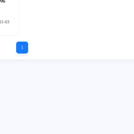
标签
寻找感兴趣的领域
11-03
1
1
3
Nintendo Switch
Bash
旅行
BookS
1
1
1
2
2
2
引导
CentOS
美国
UA
必看
科技
希望
1
6
1
3
避免
CGE
小窝
Syslog
Windows
S
2
1
1
Covid-19
Atmosphere
固件
WordP
1
1
1
1
练习册
日本
百度网盘
磁盘
称：
0
1
4
链接]
疫情
PhotoShop
Windows11
破解
描述：