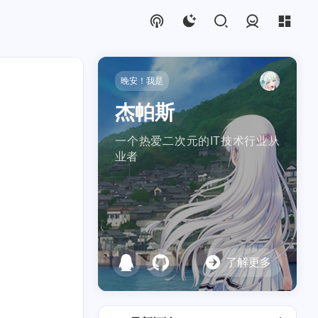
登录
晚安！我是
杰帕斯
一个热爱二次元的IT技术行业从
业者
hat
1
了解更多