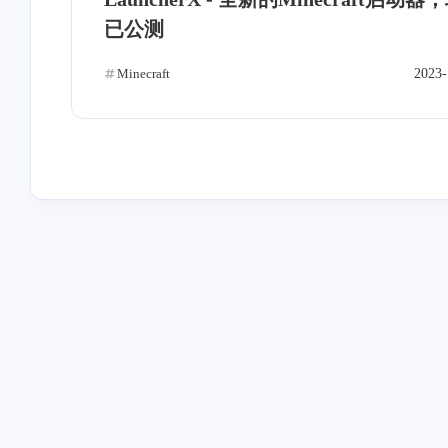
互动
已公测
最近评论
Minecraft
2023-
杰帕斯
耐心的南瓜
机器人！？
看到有读者遇到双系统
问题，感觉挺麻烦的，
解决方案能够帮助大家
2026
2026
类似的问题。
杰帕斯
Sydney
嗨！友链已通过并添加！请
申请友链喵-w-网站名
多指教！~
Sydney’s Blog网址：[
头像URL: [链接]站点
026
2026
玲珑易消，魂牵梦萦。
杰帕斯
王九弦SZ·Ninty