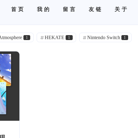
首页
我的
留言
友链
关于
Atmosphere
HEKATE
Nintendo Switch
1
1
1
输入法
Gnome
Debian
固件
1
1
3
1
练习册
毕业设计
大学
Syslog
1
1
2
1
Bash
UA
日本
CGE
VRC
1
2
1
1
OST
BGM
ROM
OnePlus
2
2
1
1
p
生日
新年
SSL
小窝
1
1
2
1
6
美国
WordPress
热门
必看
1
1
1
2
，现