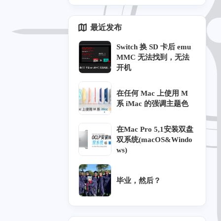
通过填写旧网址来申
六月 2025
二月 2025
请，我这边审核后会移
最近发布
2
1
动到有效友链中！你的
篇
篇
友链我已手动更新了！
Switch 换 SD 卡后 emu
再次感谢你的申请！祝
MMC 无法找到，无法
八月 2024
七月 2024
你2026年新春快乐！
开机
2
2
篇
篇
在任何 Mac 上使用 M
十二月 2023
十一月 2023
系 iMac 的强调主题色
1
2
篇
篇
在Mac Pro 5,1安装双盘
双系统(macOS&Windo
四月 2023
三月 2023
ws)
2
2
篇
篇
毕业，然后？
五月 2022
四月 2022
1
1
篇
篇
七月 2021
三月 2021