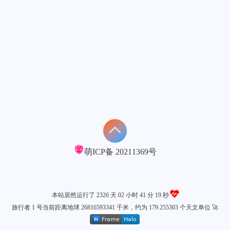
微信
支付宝
1
1
篇
篇
一月 2021
十二月 2020
2
1
篇
篇
三月 2020
3
篇
萌ICP备
20211369号
本站居然运行了 2326 天
02 小时 41 分 20 秒
旅行者 1 号当前距离地球 26816593358 千米，约为 179.255303 个天文单位 🚀