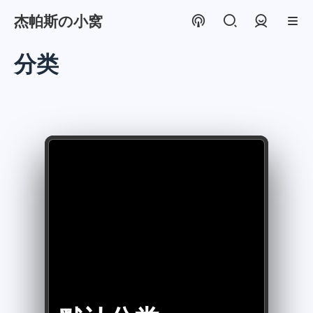
杰帕斯の小窝
登录
分类