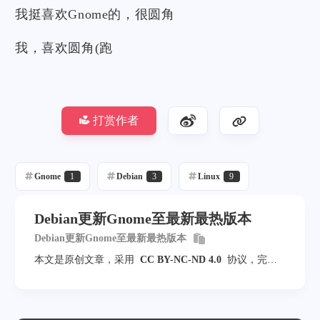
我挺喜欢Gnome的，很圆角
我，喜欢圆角(跑
打赏作者
Gnome
1
Debian
3
Linux
9
Debian更新Gnome至最新最热版本
Debian更新Gnome至最新最热版本
本文是原创文章，采用
CC BY-NC-ND 4.0
协议，完整
转载请注明来自
杰帕斯の小窝