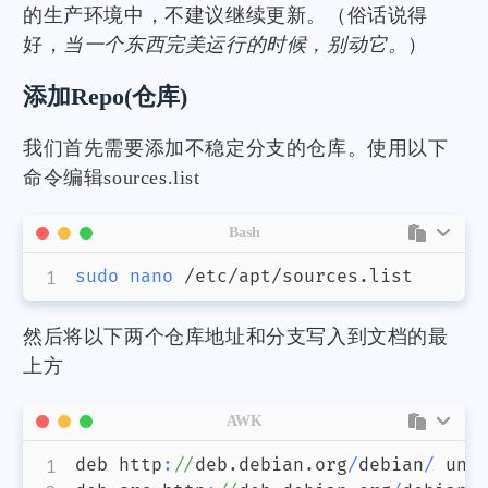
的生产环境中，不建议继续更新。（俗话说得
好，
当一个东西完美运行的时候，别动它。
）
添加Repo(仓库)
我们首先需要添加不稳定分支的仓库。使用以下
命令编辑sources.list
Bash
sudo
nano
 /etc/apt/sources.list
然后将以下两个仓库地址和分支写入到文档的最
上方
AWK
deb http
:
//
deb.debian.org
/
debian
/
 unst