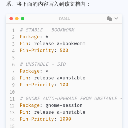
系。将下面的内容写入到该文档内：
YAML
# STABLE - BOOKWORM
Package
:
Pin
:
Pin-Priority
:
500
# UNSTABLE - SID
Package
:
Pin
:
Pin-Priority
:
100
# GNOME AUTO-UPGRADE FROM UNSTABLE - 
Package
:
 gnome
-
Pin
:
Pin-Priority
:
1000